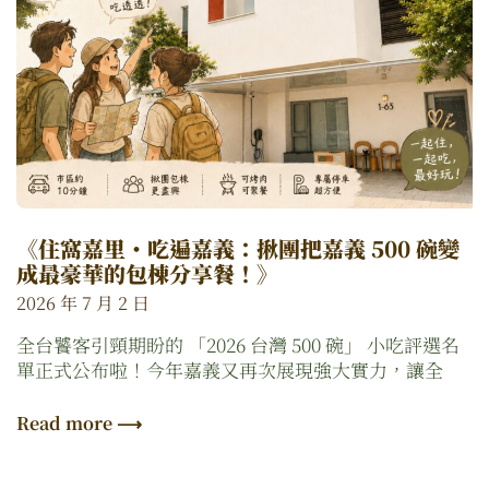
《住窩嘉里・吃遍嘉義：揪團把嘉義 500 碗變
成最豪華的包棟分享餐！》
2026 年 7 月 2 日
全台饕客引頸期盼的 「2026 台灣 500 碗」 小吃評選名
單正式公布啦！今年嘉義又再次展現強大實力，讓全
Read more ⟶