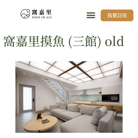
我要訂房
窩嘉里摸魚 (三館) old